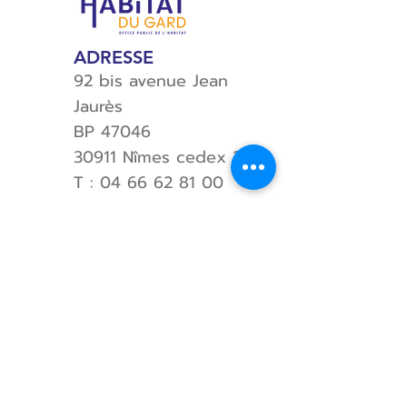
Installez notre application mobile
ADRESSE
92 bis avenue Jean
Jaurès
BP 47046
30911 Nîmes cedex 2
T :
04 66 62 81 00
NOUS VOUS RECEVONS SUR RENDEZ-
VOUS
Pour pouvoir répondre au mieux à vos
besoins, nous vous accueillons en Agence
ou au Siège sur rendez-vous.
POUR LES LOCATAIRES :