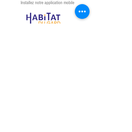
Locataire ?
Installez notre application mobile
ADRESSE
92 bis avenue Jean
Jaurès
BP 47046
30911 Nîmes cedex 2
T :
04 66 62 81 00
NOUS VOUS RECEVONS SUR RENDEZ-
VOUS
Pour pouvoir répondre au mieux à vos
besoins, nous vous accueillons en Agence