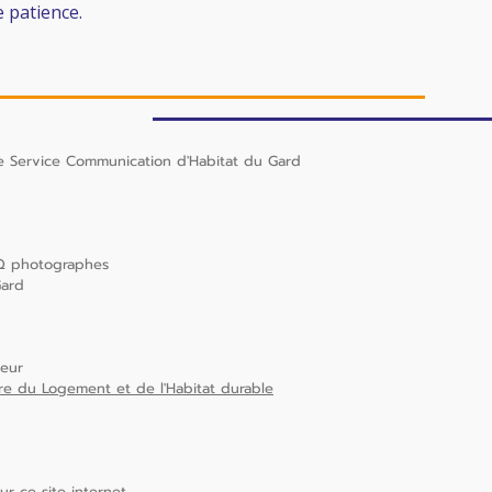
 patience.
 le Service Communication d'Habitat du Gard
CQ photographes
Gard
teur
re du Logement et de l'Habitat durable
r ce site internet