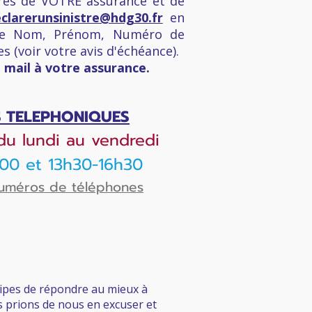
uprès de VOTRE assurance et de
clarerunsinistre@hdg30.fr
en
otre Nom, Prénom, Numéro de
es (voir votre avis d'échéance).
 mail à votre assurance.
S TELEPHONIQUES
du l
undi au vendredi
00 et 13h30-16h30
numéros de téléphones
uipes de répondre au mieux à
us prions de nous en excuser et